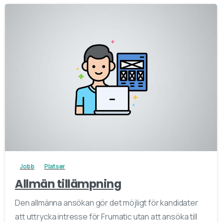
1
9
Jobb
Platser
Allmän tillämpning
Den allmänna ansökan gör det möjligt för kandidater
att uttrycka intresse för Frumatic utan att ansöka till