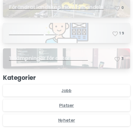
Förändrat landskap inom bilhandeln
0
Allmän tillämpning
1
9
Tillämpningar för datorseende
3
Kategorier
Jobb
Platser
Nyheter