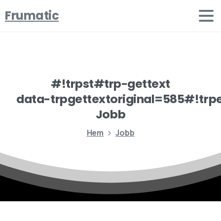
Frumatic
#!trpst#trp-gettext
data-trpgettextoriginal=585#!trp
Jobb
Hem
Jobb