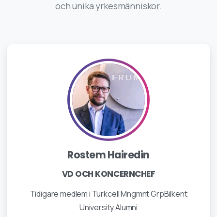
och unika yrkesmänniskor.
Rostem Hairedin
VD OCH KONCERNCHEF
Tidigare medlem i Turkcell Mngmnt GrpBilkent
University Alumni