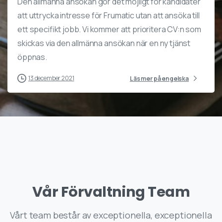
Den allmänna ansökan gör det möjligt för kandidater
att uttrycka intresse för Frumatic utan att ansöka till
ett specifikt jobb. Vi kommer att prioritera CV:n som
skickas via den allmänna ansökan när en ny tjänst
öppnas.
13 december 2021
Läs mer på engelska
Vår
Förvaltning
Team
Vårt team består av exceptionella, exceptionella