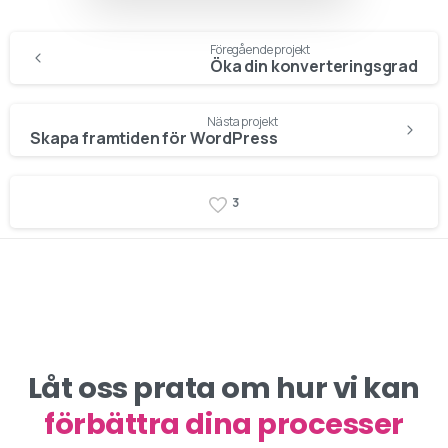
Fortsätta
Föregående projekt
läsa
Öka din konverteringsgrad
Nästa projekt
Skapa framtiden för WordPress
3
Låt oss prata om hur vi kan
förbättra dina processer
öka dina intäkter