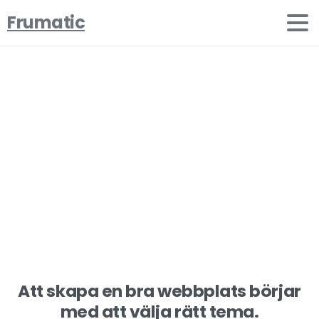
Frumatic
Aktie
ditt
fantastisk
verk
Hem
Projekt
Dela med dig av dina fantastiska verk
Att skapa en bra webbplats börjar
med att välja rätt tema.